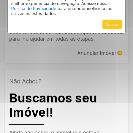
Imóvel!
melhor experiência de navegação. Acesse nossa
Política de Privacidade
para entender melhor como
utilizamos estes dados.
Aceitar
Deixe seu imóvel conosco e fique tranquilo!
Você terá uma consultoria completa e dedicada
para lhe ajudar em todas as etapas.
Anunciar Imóvel
Não Achou?
Buscamos seu
Imóvel!
Ainda não achou o imóvel que estava